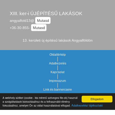
XIII. ker-i ÚJÉPÍTÉSŰ LAKÁSOK
angyalfold13@
Mutasd
+36-30-855-
Mutasd
13. kerületi új építésű lakások Angyalföldön
Oldaltérkép
Adatkezelés
Kapcsolat
Impresszum
Link és bannercsere
A webhely sütiket (cookie - kis méretű szöveges file-ok) használ
Elfogadom
Vár-Köz Kft. - Ingatlan nyilvántartó, ügyviteli és
a szolgáltatások biztosításához és a felhasználói élmény
Copyright © 2021.
Adatkezelési tájékoztató
fokozásához, amelyet Ön az oldal használatával elfogad.
adminisztrációs szoftver