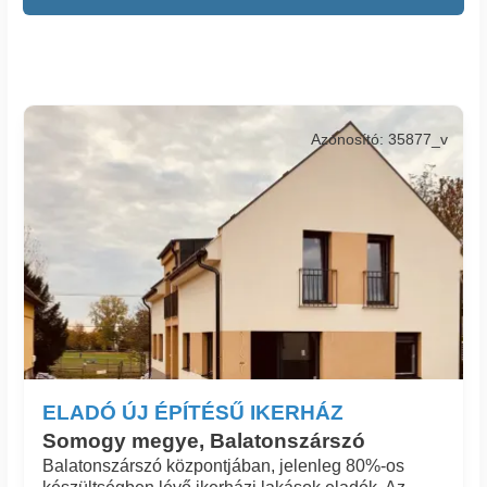
Azonosító: 35877_v
ELADÓ ÚJ ÉPÍTÉSŰ IKERHÁZ
Somogy megye, Balatonszárszó
Balatonszárszó központjában, jelenleg 80%-os