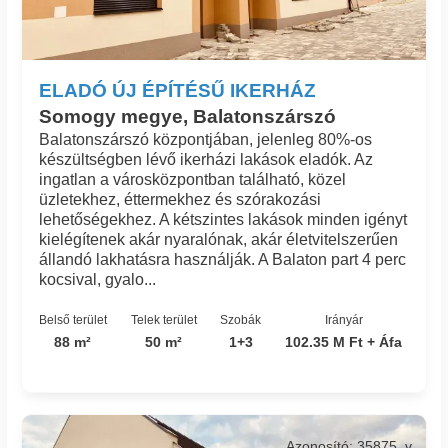
ELADÓ ÚJ ÉPÍTÉSŰ IKERHÁZ
Somogy megye, Balatonszárszó
Balatonszárszó központjában, jelenleg 80%-os
készültségben lévő ikerházi lakások eladók. Az
ingatlan a városközpontban található, közel
üzletekhez, éttermekhez és szórakozási
lehetőségekhez. A kétszintes lakások minden igényt
kielégítenek akár nyaralónak, akár életvitelszerűen
állandó lakhatásra használják. A Balaton part 4 perc
kocsival, gyalo...
Belső terület
Telek terület
Szobák
Irányár
88 m²
50 m²
1+3
102.35 M Ft + Áfa
Azonosító: 35875_v