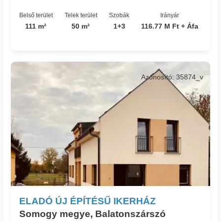
Belső terület
Telek terület
Szobák
Irányár
111 m²
50 m²
1+3
116.77 M Ft + Áfa
Azonosító: 35874_v
ELADÓ ÚJ ÉPÍTÉSŰ IKERHÁZ
Somogy megye, Balatonszárszó