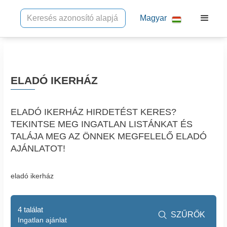
Magyar
ELADÓ IKERHÁZ
ELADÓ IKERHÁZ HIRDETÉST KERES?
TEKINTSE MEG INGATLAN LISTÁNKAT ÉS
TALÁJA MEG AZ ÖNNEK MEGFELELŐ ELADÓ
AJÁNLATOT!
eladó ikerház
4 találat
SZŰRŐK

Ingatlan ajánlat