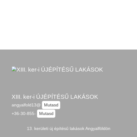
XIII. ker-i ÚJÉPÍTÉSŰ LAKÁSOK
angyalfold13@
Mutasd
+36-30-855-
Mutasd
13. kerületi új építésű lakások Angyalföldön