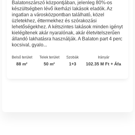
Balatonszárszó központjában, jelenleg 80%-os
készültségben lévő ikerházi lakások eladók. Az
ingatlan a városközpontban található, közel
üzletekhez, éttermekhez és szórakozási
lehetőségekhez. A kétszintes lakások minden igényt
kielégítenek akár nyaralónak, akár életvitelszerűen
állandó lakhatásra használják. A Balaton part 4 perc
kocsival, gyalo...
Belső terület
Telek terület
Szobák
Irányár
88 m²
50 m²
1+3
102.35 M Ft + Áfa