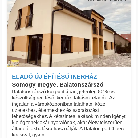
ELADÓ ÚJ ÉPÍTÉSŰ IKERHÁZ
Somogy megye, Balatonszárszó
Balatonszárszó központjában, jelenleg 80%-os
készültségben lévő ikerházi lakások eladók. Az
ingatlan a városközpontban található, közel
üzletekhez, éttermekhez és szórakozási
lehetőségekhez. A kétszintes lakások minden igényt
kielégítenek akár nyaralónak, akár életvitelszerűen
állandó lakhatásra használják. A Balaton part 4 perc
kocsival, gyalo...