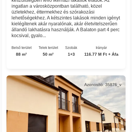
készültségben lévő ikerházi lakások eladók. Az
ingatlan a városközpontban található, közel
üzletekhez, éttermekhez és szórakozási
lehetőségekhez. A kétszintes lakások minden igényt
kielégítenek akár nyaralónak, akár életvitelszerűen
állandó lakhatásra használják. A Balaton part 4 perc
kocsival, gyalo...
Belső terület
Telek terület
Szobák
Irányár
88 m²
50 m²
1+3
116.77 M Ft + Áfa
Azonosító: 35876_v