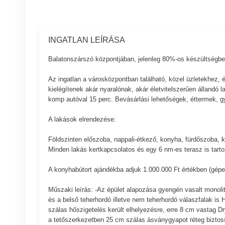
INGATLAN LEÍRÁSA
Balatonszárszó központjában, jelenleg 80%-os készültségben
Az ingatlan a városközpontban található, közel üzletekhez,
kielégítenek akár nyaralónak, akár életvitelszerűen állandó l
komp autóval 15 perc. Bevásárlási lehetőségek, éttermek, gy
A lakások elrendezése:
Földszinten előszoba, nappali-étkező, konyha, fürdőszoba, k
Minden lakás kertkapcsolatos és egy 6 nm-es terasz is tartoz
A konyhabútort ajándékba adjuk 1.000.000 Ft értékben (gépe
Műszaki leírás: -Az épület alapozása gyengén vasalt monolit
és a belső teherhordó illetve nem teherhordó válaszfalak is 
szálas hőszigetelés került elhelyezésre, erre 8 cm vastag Dr
a tetőszerkezetben 25 cm szálas ásványgyapot réteg biztosít