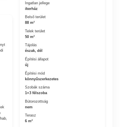
Ingatlan jellege
ikerház
Belső terület
88 m²
Telek terület
50 m²
nyt
Tájolás
di
észak, dél
Építési állapot
új
Építési mód
könnyűszerkezetes
Szobák száma
1+3 félszoba
Bútorozottság
tek
nem
m
Terasz
lhab,
6 m²