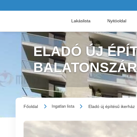
Lakáslista
Nyitóoldal
ELADÓ ÚJ ÉPÍT
BALATONSZÁ
Főoldal
Eladó új építésű ikerház
Ingatlan lista