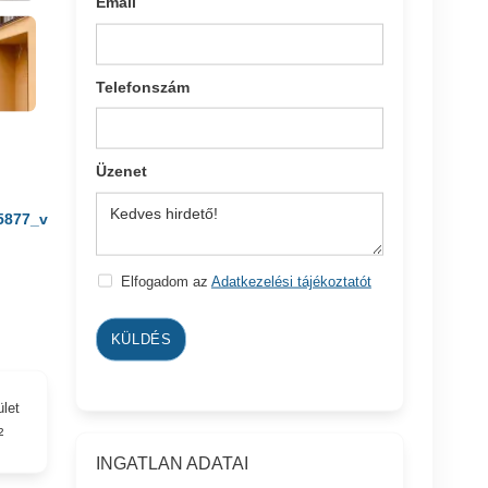
Email
Telefonszám
Üzenet
5877_v
Elfogadom az
Adatkezelési tájékoztatót
KÜLDÉS
ület
²
INGATLAN ADATAI