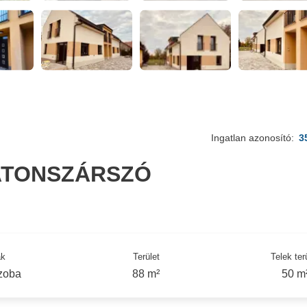
Ingatlan azonosító:
3
ATONSZÁRSZÓ
ák
Terület
Telek ter
szoba
88 m²
50 m