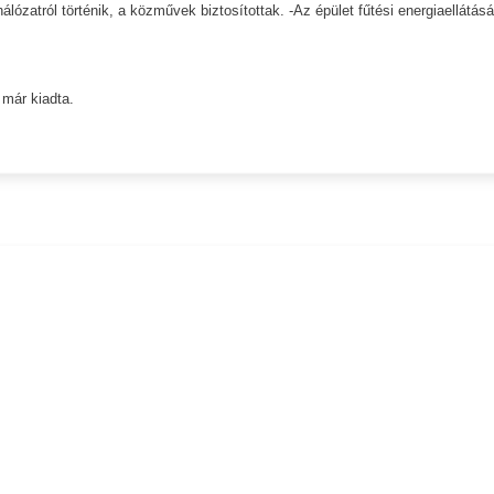
álózatról történik, a közművek biztosítottak. -Az épület fűtési energiaellátásá
 már kiadta.