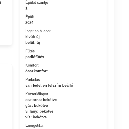
Épület szintje
t
1.
Épült
2024
Ingatlan állapot
kívül: új
belül: új
Fűtés
padlófűtés
Komfort
összkomfort
Parkolás
van fedetlen felszíni beálló
Közműállapot
csatorna: bekötve
gáz: bekötve
villany: bekötve
víz: bekötve
Energetika