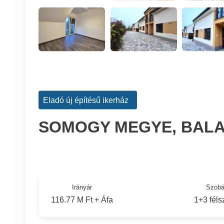
Eladó új építésű ikerház
SOMOGY MEGYE, BAL
Irányár
Szob
116.77 M Ft + Áfa
1+3 fél