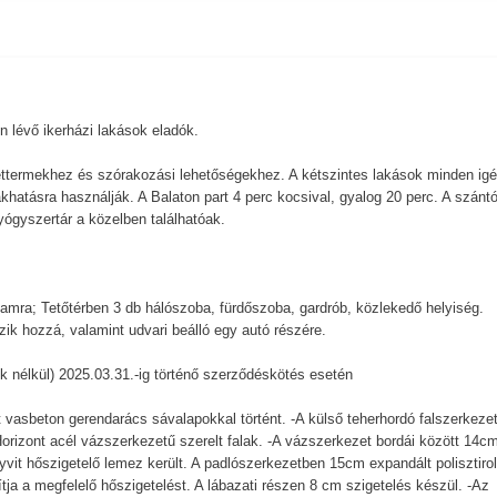
 lévő ikerházi lakások eladók.
 éttermekhez és szórakozási lehetőségekhez. A kétszintes lakások minden igé
akhatásra használják. A Balaton part 4 perc kocsival, gyalog 20 perc. A szántó
ógyszertár a közelben találhatóak.
amra; Tetőtérben 3 db hálószoba, fürdőszoba, gardrób, közlekedő helyiség.
ik hozzá, valamint udvari beálló egy autó részére.
k nélkül) 2025.03.31.-ig történő szerződéskötés esetén
 vasbeton gerendarács sávalapokkal történt. -A külső teherhordó falszerkeze
Horizont acél vázszerkezetű szerelt falak. -A vázszerkezet bordái között 14c
yvit hőszigetelő lemez került. A padlószerkezetben 15cm expandált polisztiro
ja a megfelelő hőszigetelést. A lábazati részen 8 cm szigetelés készül. -Az