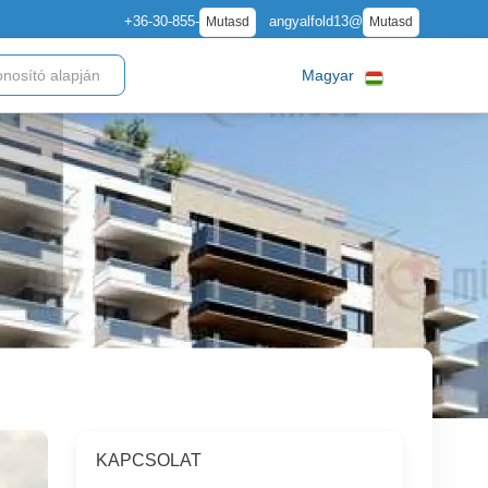
+36-30-855-
angyalfold13@
Mutasd
Mutasd
Magyar
KAPCSOLAT