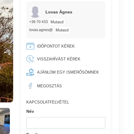
Lovas Ágnes
Mutasd
+36 70 433
Mutasd
lovas.agnes@
IDŐPONTOT KÉREK
VISSZAHÍVÁST KÉREK
AJÁNLOM EGY ISMERŐSÖMNEK
MEGOSZTÁS
KAPCSOLATFELVÉTEL
Név